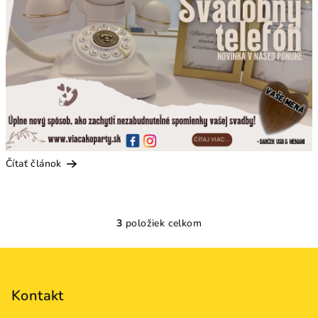
Čítať článok
3
položiek celkom
O
v
Z
l
á
á
p
Kontakt
d
a
ä