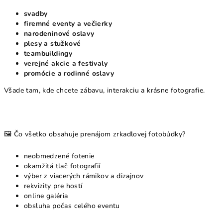
svadby
firemné eventy a večierky
narodeninové oslavy
plesy a stužkové
teambuildingy
verejné akcie a festivaly
promócie a rodinné oslavy
Všade tam, kde chcete zábavu, interakciu a krásne fotografie.
🖼️ Čo všetko obsahuje prenájom zrkadlovej fotobúdky?
neobmedzené fotenie
okamžitá tlač fotografií
výber z viacerých rámikov a dizajnov
rekvizity pre hostí
online galéria
obsluha počas celého eventu