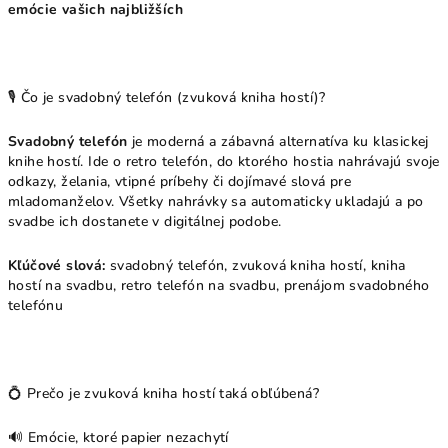
emócie vašich najbližších
🎙️ Čo je svadobný telefón (zvuková kniha hostí)?
Svadobný telefón
je moderná a zábavná alternatíva ku klasickej
knihe hostí. Ide o retro telefón, do ktorého hostia nahrávajú svoje
odkazy, želania, vtipné príbehy či dojímavé slová pre
mladomanželov. Všetky nahrávky sa automaticky ukladajú a po
svadbe ich dostanete v digitálnej podobe.
Kľúčové slová:
svadobný telefón, zvuková kniha hostí, kniha
hostí na svadbu, retro telefón na svadbu, prenájom svadobného
telefónu
💍 Prečo je zvuková kniha hostí taká obľúbená?
🔊 Emócie, ktoré papier nezachytí