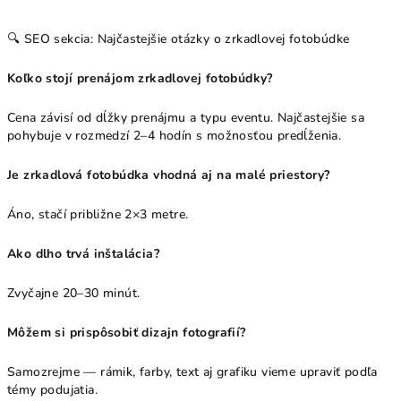
🔍 SEO sekcia: Najčastejšie otázky o zrkadlovej fotobúdke
Koľko stojí prenájom zrkadlovej fotobúdky?
Cena závisí od dĺžky prenájmu a typu eventu. Najčastejšie sa
pohybuje v rozmedzí 2–4 hodín s možnosťou predĺženia.
Je zrkadlová fotobúdka vhodná aj na malé priestory?
Áno, stačí približne 2×3 metre.
Ako dlho trvá inštalácia?
Zvyčajne 20–30 minút.
Môžem si prispôsobiť dizajn fotografií?
Samozrejme — rámik, farby, text aj grafiku vieme upraviť podľa
témy podujatia.