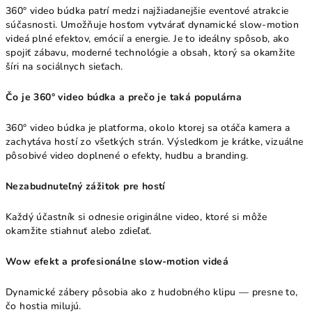
360° video búdka patrí medzi najžiadanejšie eventové atrakcie
súčasnosti. Umožňuje hosťom vytvárať dynamické slow‑motion
videá plné efektov, emócií a energie. Je to ideálny spôsob, ako
spojiť zábavu, moderné technológie a obsah, ktorý sa okamžite
šíri na sociálnych sieťach.
Čo je 360° video búdka a prečo je taká populárna
360° video búdka je platforma, okolo ktorej sa otáča kamera a
zachytáva hostí zo všetkých strán. Výsledkom je krátke, vizuálne
pôsobivé video doplnené o efekty, hudbu a branding.
Nezabudnuteľný zážitok pre hostí
Každý účastník si odnesie originálne video, ktoré si môže
okamžite stiahnuť alebo zdieľať.
Wow efekt a profesionálne slow‑motion videá
Dynamické zábery pôsobia ako z hudobného klipu — presne to,
čo hostia milujú.