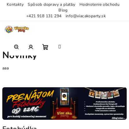
Kontakty
Spôsob dopravy a platby
Hodnotenie obchodu
Blog
+421 918 131 294
info@viacakoparty.sk
Prejsť
na
obsah
Novinky
Nákupný
Hľadať
Prihlásenie
aaa
košík
V
ý
p
i
s
č
Fotobúdka