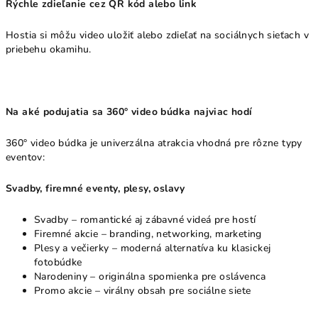
Rýchle zdieľanie cez QR kód alebo link
Hostia si môžu video uložiť alebo zdieľať na sociálnych sieťach v
priebehu okamihu.
Na aké podujatia sa 360° video búdka najviac hodí
360° video búdka je univerzálna atrakcia vhodná pre rôzne typy
eventov:
Svadby, firemné eventy, plesy, oslavy
Svadby – romantické aj zábavné videá pre hostí
Firemné akcie – branding, networking, marketing
Plesy a večierky – moderná alternatíva ku klasickej
fotobúdke
Narodeniny – originálna spomienka pre oslávenca
Promo akcie – virálny obsah pre sociálne siete