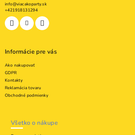
c
info
@
viacakoparty.sk
t
+421918131294
i
i
e
e
p
r
v
k
Informácie pre vás
y
v
Ako nakupovať
ý
p
GDPR
i
Kontakty
s
Reklamácia tovaru
u
Obchodné podmienky
Všetko o nákupe