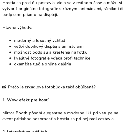
Hostia sa pred ňu postavia, vidia sa v reálnom čase a môžu si
vytvoriť originálne fotografie s rôznymi animáciami, rámikmi či
podpisom priamo na displeji.
Hlavné výhody:
moderný a luxusný vzhľad
veľký dotykový displej s animáciami
možnosť podpisu a kreslenia na fotku
kvalitné fotografie vďaka profi technike
okamžitá tlač a online galéria
📸 Prečo je zrkadlová fotobúdka taká obľúbená?
1.
Wow efekt pre hostí
Mirror Booth pôsobí elegantne a moderne. Už pri vstupe na
event pritiahne pozornosť a hostia sa pri nej radi zastavia.
2.
Interaktívny zážitok