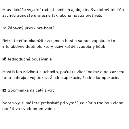
Hlas dokáže vyjadriť radosť, smiech aj dojatie. Svadobný telefón
zachytí atmosféru presne tak, ako ju hostia prežívali.
🎉 Zábavný prvok pre hostí
Retro telefón okamžite zaujme a hostia sa radi zapoja. Je to
interaktívny doplnok, ktorý oživí každý svadobný kútik.
🕊️ Jednoduché používanie
Hostia len zdvihnú slúchadlo, počujú uvítací odkaz a po zaznení
tónu nahrajú svoj odkaz. Žiadne aplikácie, žiadne komplikácie.
📼 Spomienka na celý život
Nahrávky si môžete prehrávať pri výročí, zdieľať s rodinou alebo
použiť vo svadobnom videu.