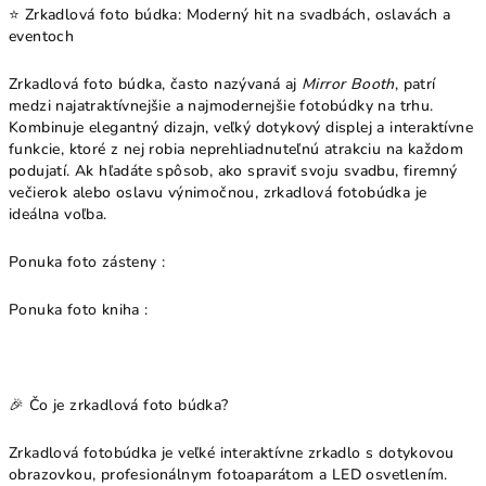
⭐ Zrkadlová foto búdka: Moderný hit na svadbách, oslavách a
eventoch
Zrkadlová foto búdka, často nazývaná aj
Mirror Booth
, patrí
medzi najatraktívnejšie a najmodernejšie fotobúdky na trhu.
Kombinuje elegantný dizajn, veľký dotykový displej a interaktívne
funkcie, ktoré z nej robia neprehliadnuteľnú atrakciu na každom
podujatí. Ak hľadáte spôsob, ako spraviť svoju svadbu, firemný
večierok alebo oslavu výnimočnou, zrkadlová fotobúdka je
ideálna voľba.
Ponuka foto zásteny :
Ponuka foto kniha :
🎉 Čo je zrkadlová foto búdka?
Zrkadlová fotobúdka je veľké interaktívne zrkadlo s dotykovou
obrazovkou, profesionálnym fotoaparátom a LED osvetlením.