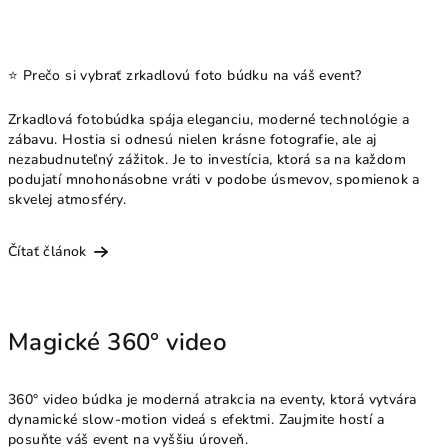
⭐ Prečo si vybrať zrkadlovú foto búdku na váš event?
Zrkadlová fotobúdka spája eleganciu, moderné technológie a
zábavu. Hostia si odnesú nielen krásne fotografie, ale aj
nezabudnuteľný zážitok. Je to investícia, ktorá sa na každom
podujatí mnohonásobne vráti v podobe úsmevov, spomienok a
skvelej atmosféry.
Čítať článok
Magické 360° video
360° video búdka je moderná atrakcia na eventy, ktorá vytvára
dynamické slow‑motion videá s efektmi. Zaujmite hostí a
posuňte váš event na vyššiu úroveň.