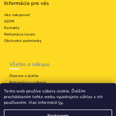
Informácie pre vás
Ako nakupovať
GDPR
Kontakty
Reklamácia tovaru
Obchodné podmienky
Všetko o nákupe
Doprava a platba
Reklamácia a vrátenie
Tvoj odkaz 1
Tento web používa súbory cookie. Ďalším
Tvoj odkaz 2
prechádzaním tohto webu vyjadrujete súhlas s ich
používaním. Viac informácií
tu
.
Nastavenie