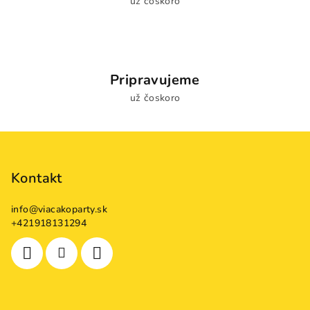
už čoskoro
Pripravujeme
už čoskoro
Z
á
p
Kontakt
ä
info
@
viacakoparty.sk
t
+421918131294
i
e