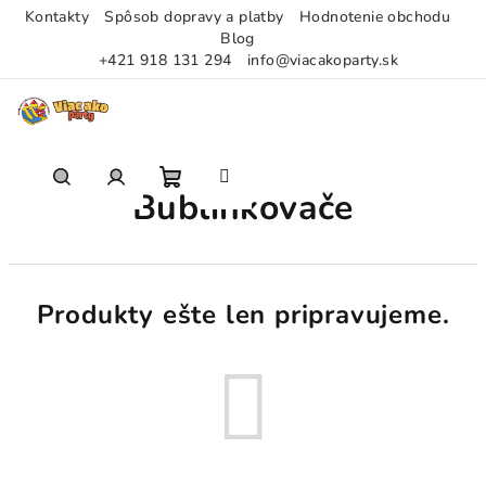
Kontakty
Spôsob dopravy a platby
Hodnotenie obchodu
Blog
+421 918 131 294
info@viacakoparty.sk
Prejsť
na
obsah
Bublinkovače
Nákupný
Hľadať
Prihlásenie
košík
Produkty ešte len pripravujeme.