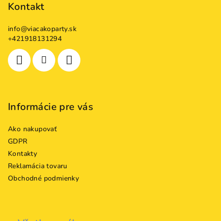
p
Kontakt
ä
info
@
viacakoparty.sk
t
+421918131294
i
e
Informácie pre vás
Ako nakupovať
GDPR
Kontakty
Reklamácia tovaru
Obchodné podmienky