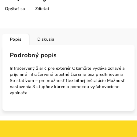
Opýtať sa
Zdieľať
Popis
Diskusia
Podrobný popis
Infračervený žiarič pre exteriér Okamžite vydáva zdravé a
príjemné infračervené tepelné žiarenie bez predhrievania
So statívom – pre možnosť flexibilnej inštalácie Možnosť
nastavenia 3 stupňov kúrenia pomocou vyťahovacieho
vypínača
Z
á