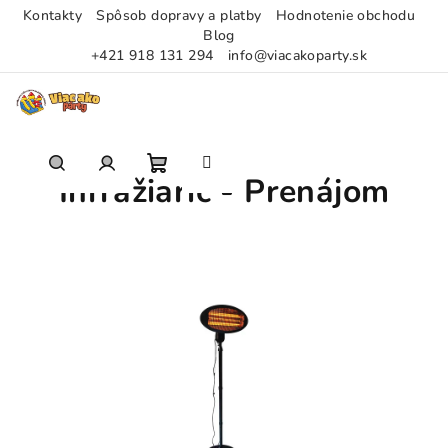
Kontakty
Spôsob dopravy a platby
Hodnotenie obchodu
Blog
+421 918 131 294
info@viacakoparty.sk
Prejsť
na
obsah
Infražiarič - Prenájom
Nákupný
Hľadať
Prihlásenie
košík