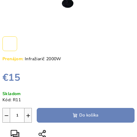
Prenájom:
Infražiarič 2000W
€15
Jednotková
Skladom
cena:
Kód:
R11
−
+
Do košíka