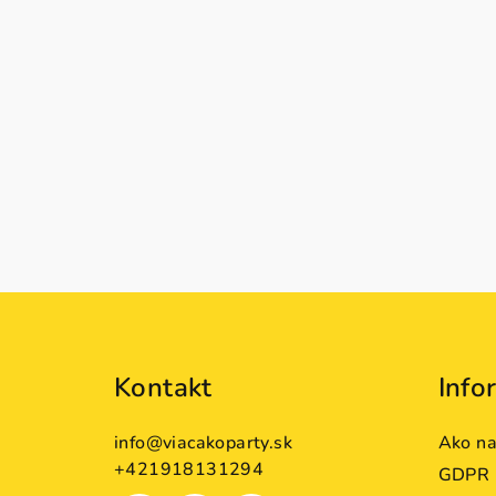
Z
á
Kontakt
Info
p
ä
info
@
viacakoparty.sk
Ako n
t
+421918131294
GDPR