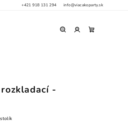
+421 918 131 294
info@viacakoparty.sk
Hľadať
Prihlásenie
Nákupný
košík
 rozkladací -
stolík