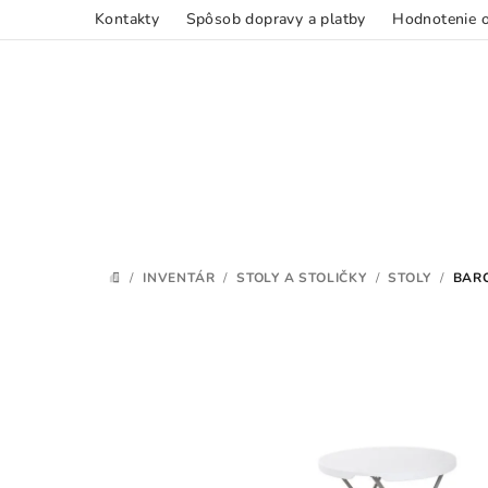
Kontakty
Spôsob dopravy a platby
Hodnotenie 
Prejsť
na
obsah
/
INVENTÁR
/
STOLY A STOLIČKY
/
STOLY
/
BARO
DOMOV