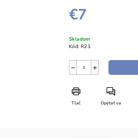
€7
Jednotková
cena:
Skladom
Kód:
R23
−
+
Tlač
Opýtať sa